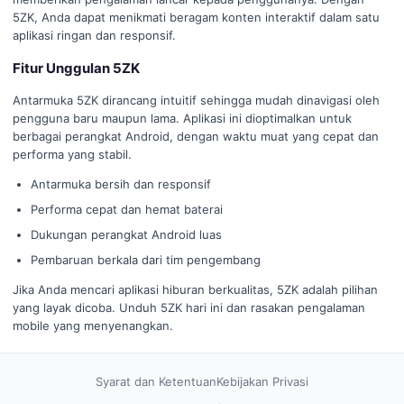
5ZK, Anda dapat menikmati beragam konten interaktif dalam satu
aplikasi ringan dan responsif.
Fitur Unggulan 5ZK
Antarmuka 5ZK dirancang intuitif sehingga mudah dinavigasi oleh
pengguna baru maupun lama. Aplikasi ini dioptimalkan untuk
berbagai perangkat Android, dengan waktu muat yang cepat dan
performa yang stabil.
Antarmuka bersih dan responsif
Performa cepat dan hemat baterai
Dukungan perangkat Android luas
Pembaruan berkala dari tim pengembang
Jika Anda mencari aplikasi hiburan berkualitas, 5ZK adalah pilihan
yang layak dicoba. Unduh 5ZK hari ini dan rasakan pengalaman
mobile yang menyenangkan.
Syarat dan Ketentuan
Kebijakan Privasi