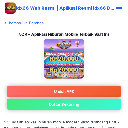
idx66 Web Resmi | Aplikasi Resmi idx66 Download App Aman 🎯
← Kembali ke Beranda
5ZK – Aplikasi Hiburan Mobile Terbaik Saat Ini
Unduh APK
Daftar Sekarang
5ZK adalah aplikasi hiburan mobile modern yang dirancang untuk
memberikan pengalaman lancar kepada penggunanya. Dengan