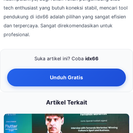
tech enthusiast yang butuh koneksi stabil, mencari tool
pendukung di idx66 adalah pilihan yang sangat efisien
dan terpercaya. Sangat direkomendasikan untuk
profesional.
Suka artikel ini? Coba
idx66
Unduh Gratis
Artikel Terkait