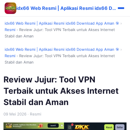
idx66 Web Resmi | Aplikasi Resmi idx66 Download App Aman 🎯
idx66 Web Resmi | Aplikasi Resmi idx66 Download App Aman 🎯
›
Resmi
›
Review Jujur: Tool VPN Terbaik untuk Akses Internet
Stabil dan Aman
idx66 Web Resmi | Aplikasi Resmi idx66 Download App Aman 🎯
›
Resmi
›
Review Jujur: Tool VPN Terbaik untuk Akses Internet
Stabil dan Aman
Review Jujur: Tool VPN
Terbaik untuk Akses Internet
Stabil dan Aman
09 Mei 2026
· Resmi